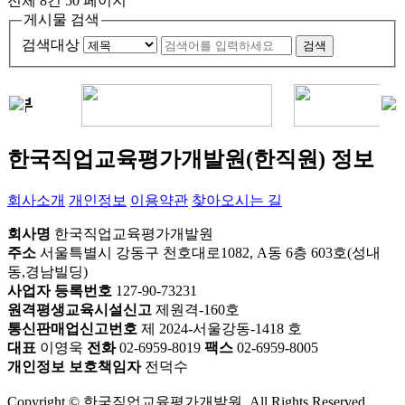
전체 8건
50 페이지
게시물 검색
검색대상
검색
한국직업교육평가개발원(한직원) 정보
회사소개
개인정보
이용약관
찾아오시는 길
회사명
한국직업교육평가개발원
주소
서울특별시 강동구 천호대로1082, A동 6층 603호(성내
동,경남빌딩)
사업자 등록번호
127-90-73231
원격평생교육시설신고
제원격-160호
통신판매업신고번호
제 2024-서울강동-1418 호
대표
이영욱
전화
02-6959-8019
팩스
02-6959-8005
개인정보 보호책임자
전덕수
Copyright © 한국직업교육평가개발원. All Rights Reserved.