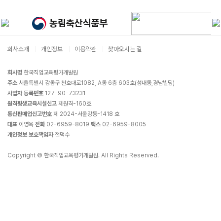
회사소개
개인정보
이용약관
찾아오시는 길
회사명
한국직업교육평가개발원
주소
서울특별시 강동구 천호대로1082, A동 6층 603호(성내동,경남빌딩)
사업자 등록번호
127-90-73231
원격평생교육시설신고
제원격-160호
통신판매업신고번호
제 2024-서울강동-1418 호
대표
이영욱
전화
02-6959-8019
팩스
02-6959-8005
개인정보 보호책임자
전덕수
Copyright © 한국직업교육평가개발원. All Rights Reserved.