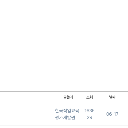
글쓴이
조회
날짜
한국직업교육
1635
06-17
평가개발원
29