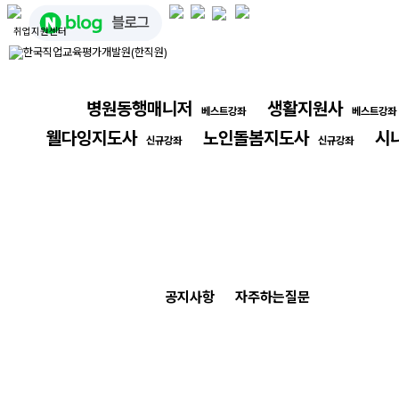
취업지원센터
병원동행매니저
생활지원사
베스트강좌
베스트강좌
웰다잉지도사
노인돌봄지도사
시
신규강좌
신규강좌
공지사항
자주하는질문