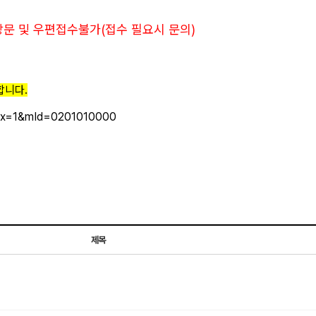
방문 및 우편접수불가(접수 필요시 문의)
합니다.
tIdx=1&mId=0201010000
제목