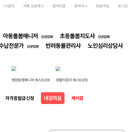
1:1문의
카톡 상담하기
원격지원
장바구니
회원가입
로그인
아동돌봄매니저
초등돌봄지도사
신규강좌
신규강좌
수납전문가
반려동물관리사
노인심리상담사
신규강좌
병원동행매니저
생활지원사
베스트강좌
베스트강좌
내강의실
자격증발급신청
케어잡