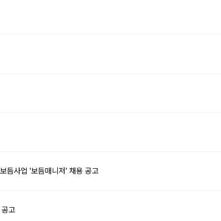
보듬사업 '보듬매니저' 채용 공고
 공고