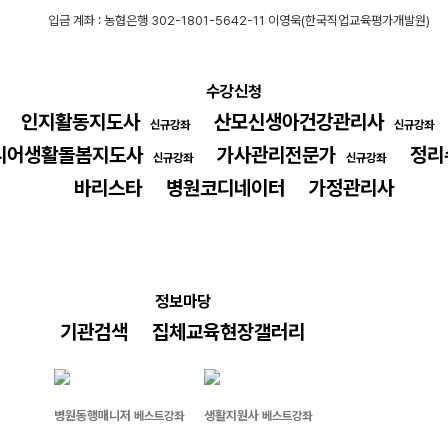
입금 계좌 : 농협은행 302-1801-5642-11 이영욱(한국직업교육평가개발원)
수강신청
인지활동지도사
산모신생아건강관리사
신규강좌
신규강좌
니어생활돌봄지도사
가사관리전문가
정리
신규강좌
신규강좌
바리스타
병원코디네이터
가정관리사
정보마당
기관검색
집체교육현장갤러리
병원동행매니저
생활지원사
베스트강좌
베스트강좌