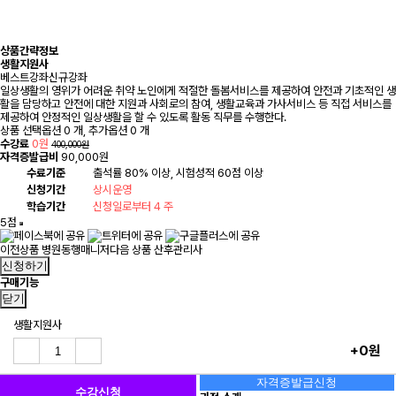
상품간략정보
생활지원사
베스트강좌
신규강좌
일상생활의 영위가 어려운 취약 노인에게 적절한 돌봄서비스를 제공하여 안전과 기초적인 생
활을 담당하고 안전에 대한 지원과 사회로의 참여, 생활교육과 가사서비스 등 직접 서비스를
제공하여 안정적인 일상생활을 할 수 있도록 활동 직무를 수행한다.
상품 선택옵션 0 개, 추가옵션 0 개
수강료
0원
400,000원
자격증발급비
90,000원
수료기준
출석률 80% 이상, 시험성적 60점 이상
신청기간
상시운영
학습기간
신청일로부터 4 주
5점
이전상품
병원동행매니저
다음 상품
산후관리사
신청하기
구매기능
닫기
생활지원사
+0원
자격증발급신청
수강신청