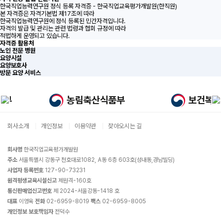
한국직업능력연구원 정식 등록 자격증 - 한국직업교육평가개발원(한직원)
본 자격증은 자격기본법 제17조에 따라
한국직업능력연구원에 정식 등록된 민간자격입니다.
자격의 발급 및 관리는 관련 법령과 협회 규정에 따라
적법하게 운영되고 있습니다.
자격증 활용처
노인 전문 병원
요양시설
요양보호사
방문 요양 서비스
회사소개
개인정보
이용약관
찾아오시는 길
회사명
한국직업교육평가개발원
주소
서울특별시 강동구 천호대로1082, A동 6층 603호(성내동,경남빌딩)
사업자 등록번호
127-90-73231
원격평생교육시설신고
제원격-160호
통신판매업신고번호
제 2024-서울강동-1418 호
대표
이영욱
전화
02-6959-8019
팩스
02-6959-8005
개인정보 보호책임자
전덕수