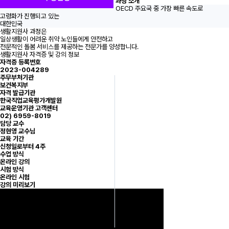
과정 소개
OECD 주요국 중 가장 빠른 속도로
고령화가 진행되고 있는
대한민국
생활지원사 과정은
일상생활이 어려운 취약 노인들에게 안전하고
전문적인 돌봄 서비스를 제공하는 전문가를 양성합니다.
생활지원사 자격증 및 강의 정보
자격증 등록번호
2023-004289
주무부처기관
보건복지부
자격 발급기관
한국직업교육평가개발원
교육운영기관 고객센터
02) 6959-8019
담당 교수
정현영 교수님
교육 기간
신청일로부터 4주
수업 방식
온라인 강의
시험 방식
온라인 시험
강의 미리보기