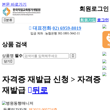
본문 바로가기
회원로그인
회원가입
로그인
분류
대표전화
02) 6959-8019
입금 계좌 : 농협은행 302-1801-5642-11
상품 검색
상품명
필수
닫기
자격증 재발급 신청 > 자격증
재발급
뒤로
등록민간자격
제2023-005724호